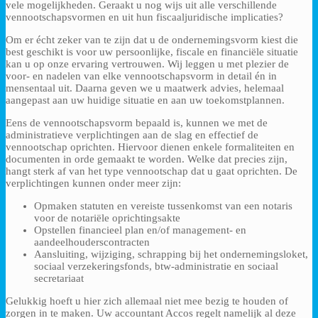
vele mogelijkheden. Geraakt u nog wijs uit alle verschillende
vennootschapsvormen en uit hun fiscaaljuridische implicaties?
Om er écht zeker van te zijn dat u de ondernemingsvorm kiest die
best geschikt is voor uw persoonlijke, fiscale en financiële situatie
kan u op onze ervaring vertrouwen. Wij leggen u met plezier de
voor- en nadelen van elke vennootschapsvorm in detail én in
mensentaal uit. Daarna geven we u maatwerk advies, helemaal
aangepast aan uw huidige situatie en aan uw toekomstplannen.
Eens de vennootschapsvorm bepaald is, kunnen we met de
administratieve verplichtingen aan de slag en effectief de
vennootschap oprichten. Hiervoor dienen enkele formaliteiten en
documenten in orde gemaakt te worden. Welke dat precies zijn,
hangt sterk af van het type vennootschap dat u gaat oprichten. De
verplichtingen kunnen onder meer zijn:
Opmaken statuten en vereiste tussenkomst van een notaris
voor de notariële oprichtingsakte
Opstellen financieel plan en/of management- en
aandeelhouderscontracten
Aansluiting, wijziging, schrapping bij het ondernemingsloket,
sociaal verzekeringsfonds, btw-administratie en sociaal
secretariaat
Gelukkig hoeft u hier zich allemaal niet mee bezig te houden of
zorgen in te maken. Uw accountant Accos regelt namelijk al deze